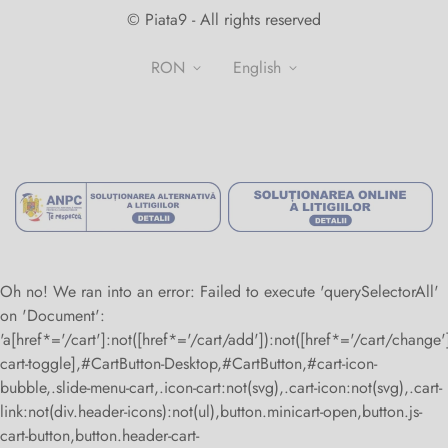
Online orders Piata9.ro -
+40770162240
Shop
© Piata9 - All rights reserved
+40770307974
Contact
RON
english
About us
Terms and conditions
Privacy Policy
National Authority for Consumer Protection
Return Policy
Alternative Dispute Resolution
Online Dispute Resolution
Oh no! We ran into an error:
Failed to execute 'querySelectorAll'
on 'Document':
'a[href*='/cart']:not([href*='/cart/add']):not([href*='/cart/change']
cart-toggle],#CartButton-Desktop,#CartButton,#cart-icon-
bubble,.slide-menu-cart,.icon-cart:not(svg),.cart-icon:not(svg),.cart-
link:not(div.header-icons):not(ul),button.minicart-open,button.js-
cart-button,button.header-cart-