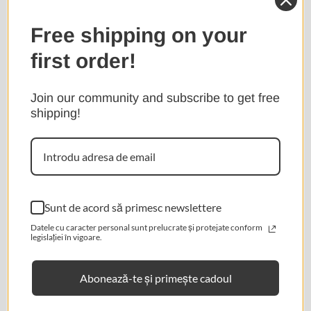
Foarte buni cozonacii !!!!
Free shipping on your
first order!
Migdale siciliene în ciocolată cu caramel(150g)
Bianca B.
Join our community and subscribe to get free
shipping!
Confirm your age
Senzationale
Are you 18 years old or older?
★ Reviews
Fursecuri cu Portocală (150g)
No, I'm not.
Yes, I am.
Elena G.S.
Sunt de acord să primesc newslettere
Delicioase!
Datele cu caracter personal sunt prelucrate și protejate conform
legislației în vigoare.
Fursecurile cu portocală au fost foarte fragede și aromate.
Abonează-te și primește cadoul
Babka Summer Trio (Vișine, Caise, Afine)