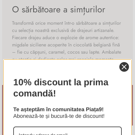
Produsul poate conține urme de: gluten, ou, arahide, alte
Glucide 43,79g
O sărbătoare a simțurilor
fructe cu coajă lemnoasă, semințe de susan.
din care zaharuri 37,54g;
Transformă orice moment într-o sărbătoare a simțurilor
Proteine 10,73g Sare 0,32g
cu selecția noastră exclusivă de drajeuri artizanale.
Fiecare drajeu aduce o explozie de arome autentice:
migdale siciliene acoperite în ciocolată belgiană fină
– fie cu căpșuni, caramel, cocos sau lapte. Ambalate
cu atenție și dedicate celor mai speciale momente,
aceste drajeuri sunt un cadou perfect, aducând o notă
de eleganță și savoare fiecărei ocazii.
10% discount la prima
comandă!
Te așteptăm în comunitatea Piața9!
Abonează-te și bucură-te de discount!
Confirm your age
Are you 18 years old or older?