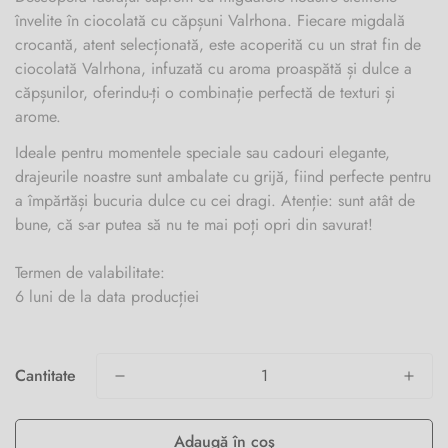
învelite în ciocolată cu căpșuni Valrhona. Fiecare migdală
crocantă, atent selecționată, este acoperită cu un strat fin de
ciocolată Valrhona, infuzată cu aroma proaspătă și dulce a
căpșunilor, oferindu-ți o combinație perfectă de texturi și
arome.
Ideale pentru momentele speciale sau cadouri elegante,
drajeurile noastre sunt ambalate cu grijă, fiind perfecte pentru
a împărtăși bucuria dulce cu cei dragi. Atenție: sunt atât de
bune, că s-ar putea să nu te mai poți opri din savurat!
Termen de valabilitate:
6 luni de la data producției
Cantitate
Adaugă în coş