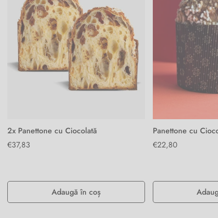
2x Panettone cu Ciocolată
Panettone cu Cioco
Preț
€37,83
Preț
€22,80
obișnuit
obișnuit
Adaugă în coș
Adaug