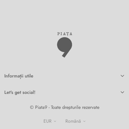
Informații utile
Acasa
Let's get social!
Comenzi corporate
Comenzi online Piata9.ro -
0742 211 214
Shop
© Piata9 - Toate drepturile rezervate
Contact
EUR
română
Despre noi