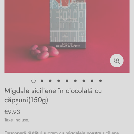
Migdale siciliene în ciocolată cu
căpșuni(150g)
€9,93
Preț
obișnuit
Taxe incluse.
Descoperă răsfățul suprem cu migdalele noastre siciliene