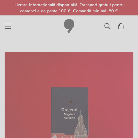
Livrare internațională disponibilă. Transport gratuit pentru
comenzile de peste 100 €. Comandă minimă: 50 €