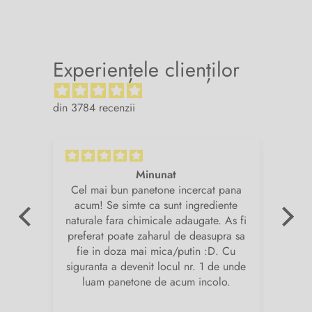
Experiențele clienților
din 3784 recenzii
Minunat
v.
Cel mai bun panetone incercat pana
Su
de
acum! Se simte ca sunt ingrediente
și
naturale fara chimicale adaugate. As fi
am
preferat poate zaharul de deasupra sa
fie in doza mai mica/putin :D. Cu
i
siguranta a devenit locul nr. 1 de unde
pr
luam panetone de acum incolo.