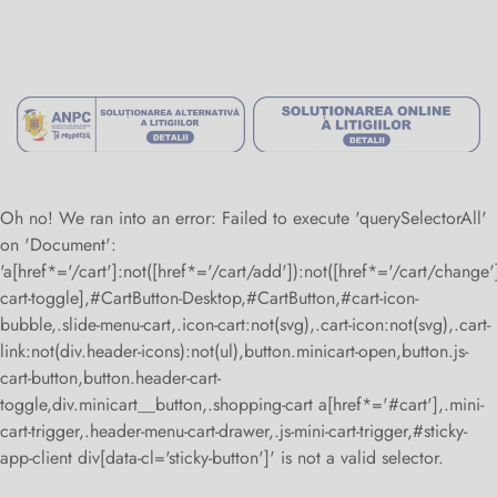
Termeni și condiții
Politica de confidențialitate
Autoritatea Nationala pentru Protectia Consumatorilor
Politica retur
Soluționarea Alternativă A Litigilor
Soluționarea Online A Litigilor
Oh no! We ran into an error:
Failed to execute 'querySelectorAll'
on 'Document':
'a[href*='/cart']:not([href*='/cart/add']):not([href*='/cart/change']
cart-toggle],#CartButton-Desktop,#CartButton,#cart-icon-
bubble,.slide-menu-cart,.icon-cart:not(svg),.cart-icon:not(svg),.cart-
link:not(div.header-icons):not(ul),button.minicart-open,button.js-
cart-button,button.header-cart-
toggle,div.minicart__button,.shopping-cart a[href*='#cart'],.mini-
cart-trigger,.header-menu-cart-drawer,.js-mini-cart-trigger,#sticky-
app-client div[data-cl='sticky-button']' is not a valid selector.