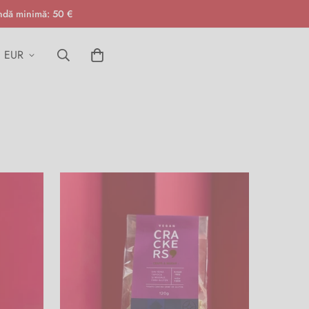
andă minimă: 50 €
EUR