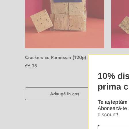
Crackers cu Parmezan (120g)
Crackers
Preț
€6,35
Preț
€6,35
obișnuit
obișnuit
10% dis
prima 
Adaugă în coș
Te așteptăm 
Abonează-te ș
discount!