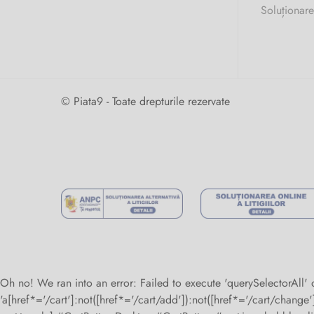
Soluționare
© Piata9 - Toate drepturile rezervate
Oh no! We ran into an error:
Failed to execute 'querySelectorAll'
'a[href*='/cart']:not([href*='/cart/add']):not([href*='/cart/change']