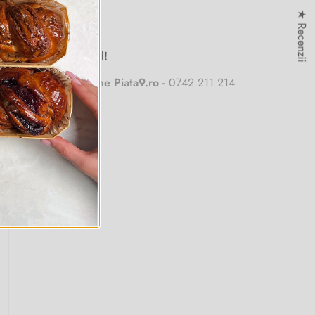
★ Recenzii
Let's get social!
Comenzi online Piata9.ro -
0742 211 214