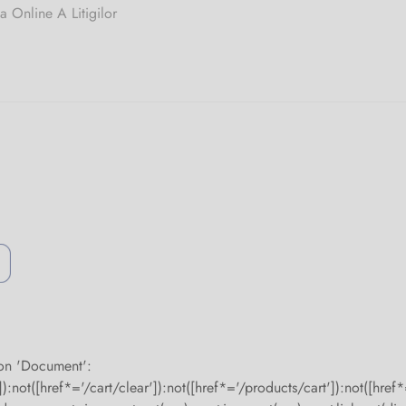
a Online A Litigilor
 on 'Document':
):not([href*='/cart/clear']):not([href*='/products/cart']):not([href*