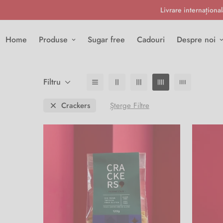
Livrare internațion
Home
Produse
Sugar free
Cadouri
Despre noi
Filtru
Crackers
Șterge Filtre