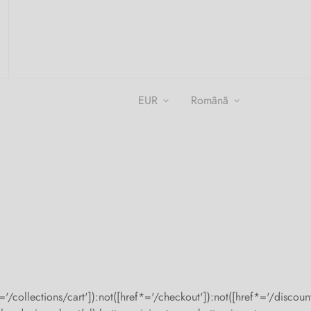
EUR
română
='/collections/cart']):not([href*='/checkout']):not([href*='/discount'