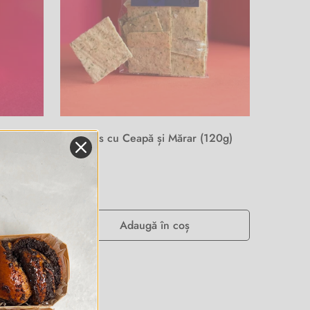
Crackers cu Ceapă și Mărar (120g)
Preț
€6,35
obișnuit
Adaugă în coș