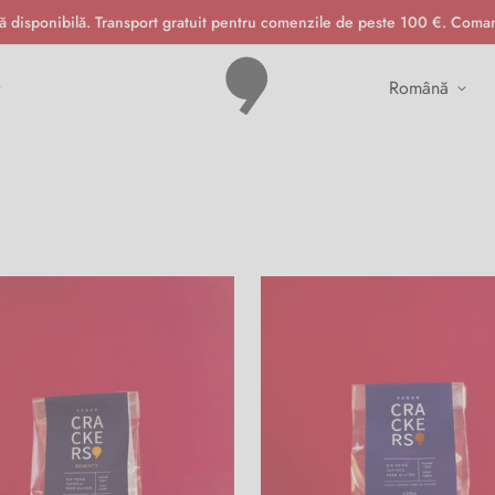
ală disponibilă. Transport gratuit pentru comenzile de peste 100 €. Com
română