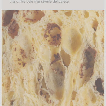
una dintre cele mai râvnite delicatese.
Proteine 10,03g
Sare 0,27g