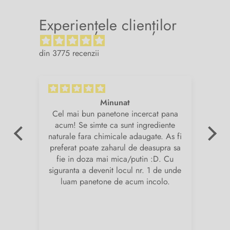
Experiențele clienților
din 3775 recenzii
Minunat
v.
Cel mai bun panetone incercat pana
Su
de
acum! Se simte ca sunt ingrediente
și
naturale fara chimicale adaugate. As fi
am
preferat poate zaharul de deasupra sa
fie in doza mai mica/putin :D. Cu
i
siguranta a devenit locul nr. 1 de unde
pr
luam panetone de acum incolo.