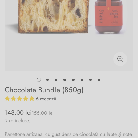
Chocolate Bundle (850g)
6 recenzii
148,00 lei
156,00 lei
Prețul
Preț
de
obișnuit
Taxe incluse.
vânzare
Panettone artizanal cu gust dens de ciocolată cu lapte și note