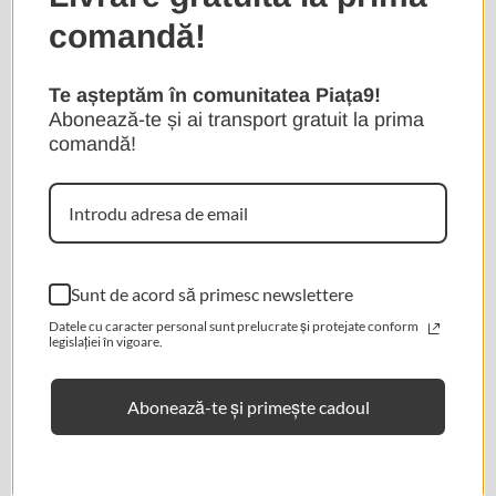
comandă!
Te așteptăm în comunitatea Piața9!
Abonează-te și ai transport gratuit la prima
Confirm your age
comandă!
Are you 18 years old or older?
★ Recenzii
No, I'm not
Yes, I am
Sunt de acord să primesc newslettere
Datele cu caracter personal sunt prelucrate și protejate conform
legislației în vigoare.
Abonează-te și primește cadoul