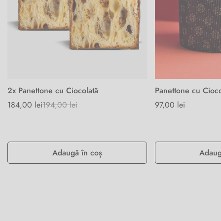
2x Panettone cu Ciocolată
Panettone cu Cioco
184,00 lei
194,00 lei
Preț
97,00 lei
Prețul
Preț
de
obișnuit
obișnuit
vânzare
Adaugă în coș
Adaug