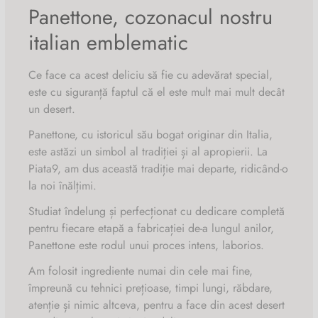
Glucide 37.79g
miere, sare, enzime, arome: portocala, vanilie, lamaie.),
Panettone, cozonacul nostru
Produsul poate conține urme de gluten, ou, arahide, soia,
din care zaharuri 24.00g
glazura (Zahar, faina de MIGDALE, apa, amidon din
italian emblematic
lapte și produse derivate, fructe cu coajă lemnoasă, susan.
porumb), zahar granulat.
Proteine 6.07g
Ce face ca acest deliciu să fie cu adevărat special,
Cremă de alune bio cu cacao
este cu siguranță faptul că el este mult mai mult decât
Alune de pădure 50%, cacao, zahăr, păstaie vanilie
un desert.
Madagascar, lecitină din semințe de floarea soarelui, sare
Panettone, cu istoricul său bogat originar din Italia,
Cremă de alune bio cu cacao
Maldon.
este astăzi un simbol al tradiției și al apropierii. La
Piata9, am dus această tradiție mai departe, ridicând-o
Valorea energetică 2158 Kj / 516 kcal(100g produs)
la noi înălțimi.
Studiat îndelung și perfecționat cu dedicare completă
Grăsimi 31,85g
pentru fiecare etapă a fabricației de-a lungul anilor,
din care acizi grași saturați 4,30g
Panettone este rodul unui proces intens, laborios.
Am folosit ingrediente numai din cele mai fine,
Glucide 47,7g
împreună cu tehnici prețioase, timpi lungi, răbdare,
din care zaharuri 37,51g
atenție și nimic altceva, pentru a face din acest desert